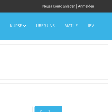
Neues Konto anlegen
|
Anmelden
S
KURSE
ÜBER UNS
MATHE
IBV